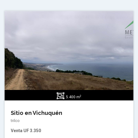
2
5.400 m
Sitio en Vichuquén
trilco
Venta
UF 3.350