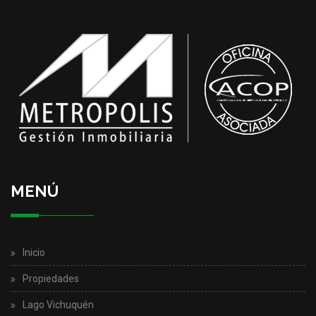
MENÚ
Inicio
Propiedades
Lago Vichuquén