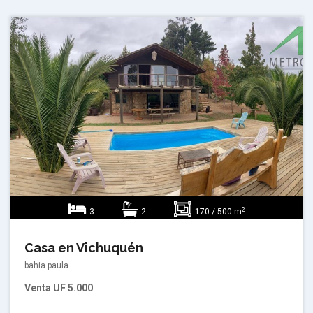
2
3
2
170 / 500 m
Casa en Vichuquén
bahia paula
Venta
UF 5.000